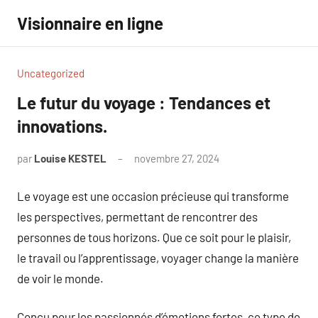
Aller
Visionnaire en ligne
au
contenu
Uncategorized
Le futur du voyage : Tendances et
innovations.
par
Louise KESTEL
novembre 27, 2024
Aucun
commentaire
Le voyage est une occasion précieuse qui transforme
les perspectives, permettant de rencontrer des
personnes de tous horizons. Que ce soit pour le plaisir,
le travail ou l’apprentissage, voyager change la manière
de voir le monde.
Conçu pour les passionnés d’émotions fortes, ce type de