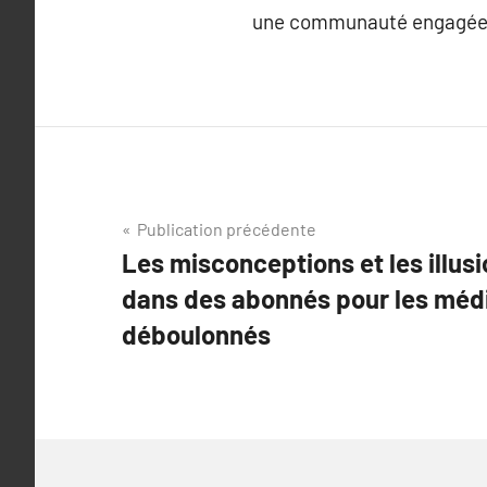
une communauté engagée e
Navigation
Publication précédente
Les misconceptions et les illusi
de
dans des abonnés pour les méd
l’article
déboulonnés