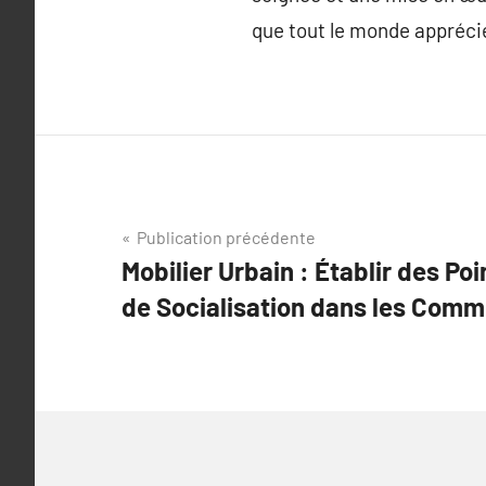
que tout le monde appréci
Navigation
Publication précédente
Mobilier Urbain : Établir des Po
de
de Socialisation dans les Com
l’article