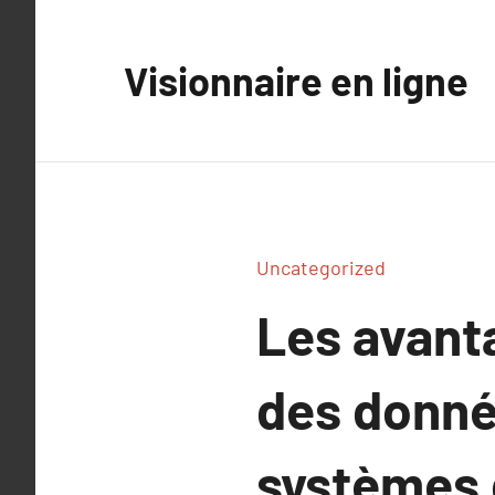
Aller
au
Visionnaire en ligne
contenu
Uncategorized
Les avanta
des donné
systèmes 