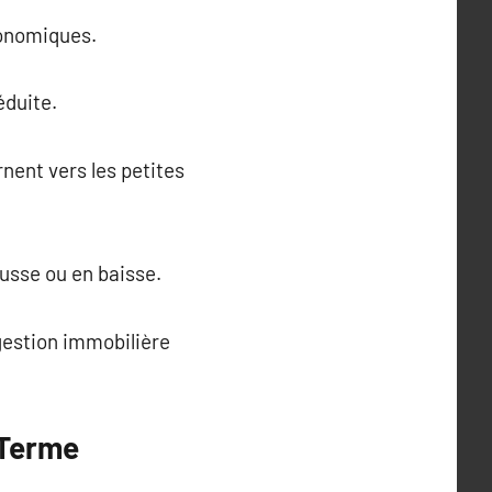
conomiques.
éduite.
rnent vers les petites
ausse ou en baisse.
 gestion immobilière
 Terme