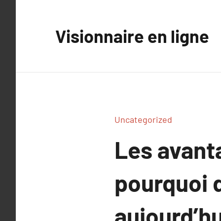
Aller
au
Visionnaire en ligne
contenu
Uncategorized
Les avanta
pourquoi d
aujourd’hu