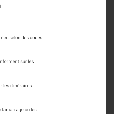
n
orées selon des codes
 informent sur les
 les itinéraires
s d’amarrage ou les