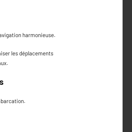
navigation harmonieuse.
miser les déplacements
aux.
s
mbarcation.