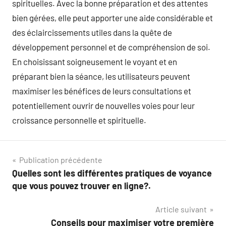
spirituelles. Avec la bonne préparation et des attentes
bien gérées, elle peut apporter une aide considérable et
des éclaircissements utiles dans la quête de
développement personnel et de compréhension de soi.
En choisissant soigneusement le voyant et en
préparant bien la séance, les utilisateurs peuvent
maximiser les bénéfices de leurs consultations et
potentiellement ouvrir de nouvelles voies pour leur
croissance personnelle et spirituelle.
Navigation
Publication précédente
Quelles sont les différentes pratiques de voyance
de
que vous pouvez trouver en ligne?.
l’article
Article suivant
Conseils pour maximiser votre première