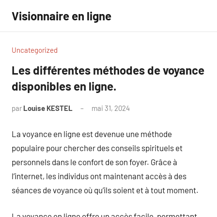
Aller
Visionnaire en ligne
au
contenu
Uncategorized
Les différentes méthodes de voyance
disponibles en ligne.
par
Louise KESTEL
mai 31, 2024
Aucun
commentaire
La voyance en ligne est devenue une méthode
populaire pour chercher des conseils spirituels et
personnels dans le confort de son foyer. Grâce à
l’internet, les individus ont maintenant accès à des
séances de voyance où qu’ils soient et à tout moment.
La voyance en ligne offre un accès facile, permettant