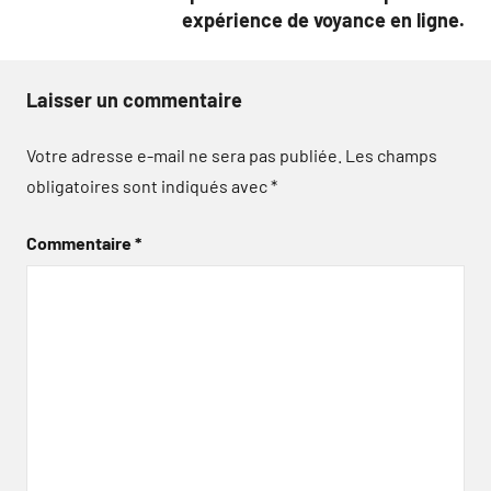
expérience de voyance en ligne.
Laisser un commentaire
Votre adresse e-mail ne sera pas publiée.
Les champs
obligatoires sont indiqués avec
*
Commentaire
*