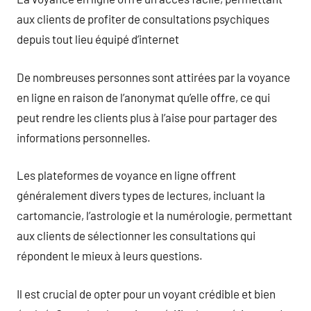
aux clients de profiter de consultations psychiques
depuis tout lieu équipé d’internet
De nombreuses personnes sont attirées par la voyance
en ligne en raison de l’anonymat qu’elle offre, ce qui
peut rendre les clients plus à l’aise pour partager des
informations personnelles.
Les plateformes de voyance en ligne offrent
généralement divers types de lectures, incluant la
cartomancie, l’astrologie et la numérologie, permettant
aux clients de sélectionner les consultations qui
répondent le mieux à leurs questions.
Il est crucial de opter pour un voyant crédible et bien