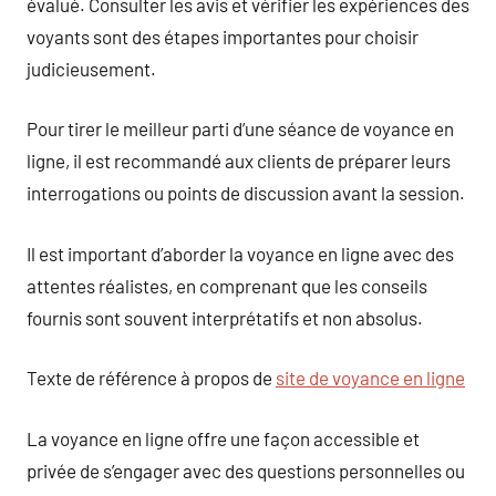
évalué. Consulter les avis et vérifier les expériences des
voyants sont des étapes importantes pour choisir
judicieusement.
Pour tirer le meilleur parti d’une séance de voyance en
ligne, il est recommandé aux clients de préparer leurs
interrogations ou points de discussion avant la session.
Il est important d’aborder la voyance en ligne avec des
attentes réalistes, en comprenant que les conseils
fournis sont souvent interprétatifs et non absolus.
Texte de référence à propos de
site de voyance en ligne
La voyance en ligne offre une façon accessible et
privée de s’engager avec des questions personnelles ou