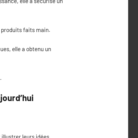
ssance, elle a sécurisé un
 produits faits main.
ues, elle a obtenu un
.
jourd’hui
llustrer leurs idées.