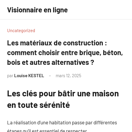
Aller
Visionnaire en ligne
au
contenu
Uncategorized
Les matériaux de construction :
comment choisir entre brique, béton,
bois et autres alternatives ?
par
Louise KESTEL
mars 12, 2025
Aucun
commentaire
Les clés pour bâtir une maison
en toute sérénité
La réalisation d’une habitation passe par différentes
étapes qu’il est essentiel de respecter.