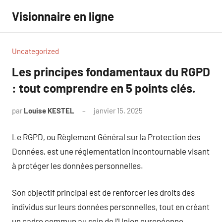
Aller
Visionnaire en ligne
au
contenu
Uncategorized
Les principes fondamentaux du RGPD
: tout comprendre en 5 points clés.
par
Louise KESTEL
janvier 15, 2025
Aucun
commentaire
Le RGPD, ou Règlement Général sur la Protection des
Données, est une réglementation incontournable visant
à protéger les données personnelles.
Son objectif principal est de renforcer les droits des
individus sur leurs données personnelles, tout en créant
un cadre commun au sein de l’Union européenne.