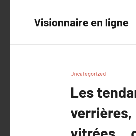
Aller
au
Visionnaire en ligne
contenu
Uncategorized
Les tendan
verrières,
vitrées… 