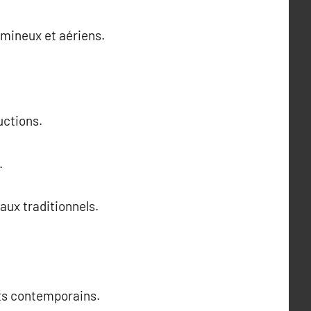
umineux et aériens.
uctions.
.
aux traditionnels.
ets contemporains.