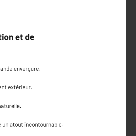
tion et de
grande envergure.
nt extérieur.
aturelle.
me un atout incontournable.