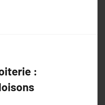
iterie :
cloisons