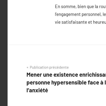
En somme, bien que la rout
l’engagement personnel, le 
vie satisfaisante et heur
Navigation
Publication précédente
Mener une existence enrichissa
de
personne hypersensible face à l
l’article
l’anxiété