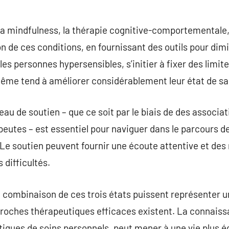
la mindfulness, la thérapie cognitive-comportementale, 
n de ces conditions, en fournissant des outils pour dimi
les personnes hypersensibles, s’initier à fixer des limite
même tend à améliorer considérablement leur état de s
seau de soutien – que ce soit par le biais de des associa
utes – est essentiel pour naviguer dans le parcours de l
. Le soutien peuvent fournir une écoute attentive et d
 difficultés.
la combinaison de ces trois états puissent représenter u
proches thérapeutiques efficaces existent. La connaiss
atiques de soins personnels, peut mener à une vie plus 