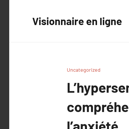
Aller
au
Visionnaire en ligne
contenu
Uncategorized
L’hyperse
compréhen
l’anxiété