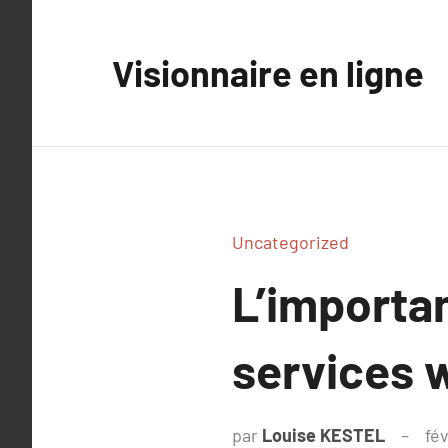
Aller
au
Visionnaire en ligne
contenu
Uncategorized
L’importan
services w
par
Louise KESTEL
fév