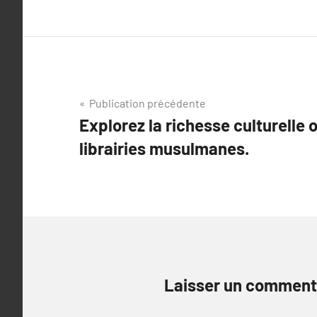
Navigation
Publication précédente
Explorez la richesse culturelle o
de
librairies musulmanes.
l’article
Laisser un comment