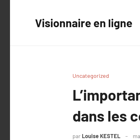
Aller
au
Visionnaire en ligne
contenu
Uncategorized
L’importa
dans les 
par
Louise KESTEL
ma