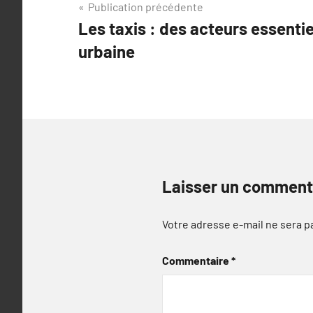
Navigation
Publication précédente
Les taxis : des acteurs essentie
de
urbaine
l’article
Laisser un comment
Votre adresse e-mail ne sera p
Commentaire
*