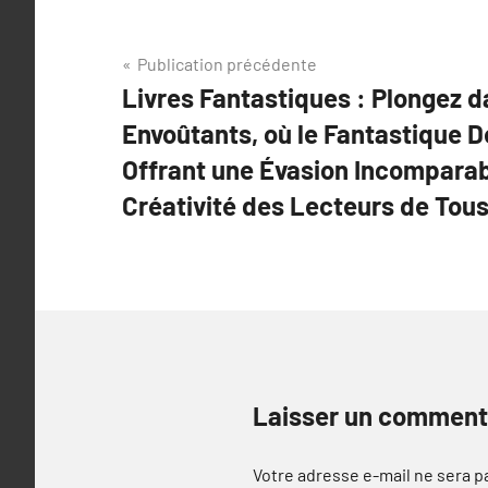
Navigation
Publication précédente
Livres Fantastiques : Plongez 
de
Envoûtants, où le Fantastique D
l’article
Offrant une Évasion Incomparabl
Créativité des Lecteurs de Tou
Laisser un comment
Votre adresse e-mail ne sera p