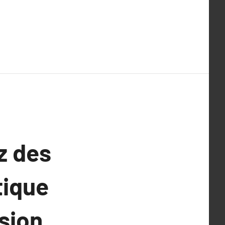
z des
tique
sion