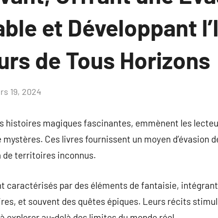
ble et Développant l’
urs de Tous Horizons
rs 19, 2024
Aucun
commentaire
des histoires magiques fascinantes, emmènent les lect
e mystères. Ces livres fournissent un moyen d’évasion de
n de territoires inconnus.
nt caractérisés par des éléments de fantaisie, intégran
res, et souvent des quêtes épiques. Leurs récits stimul
à explorer au-delà des limites du monde réel.