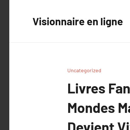
Aller
au
Visionnaire en ligne
contenu
Uncategorized
Livres Fa
Mondes Ma
Devient Vi