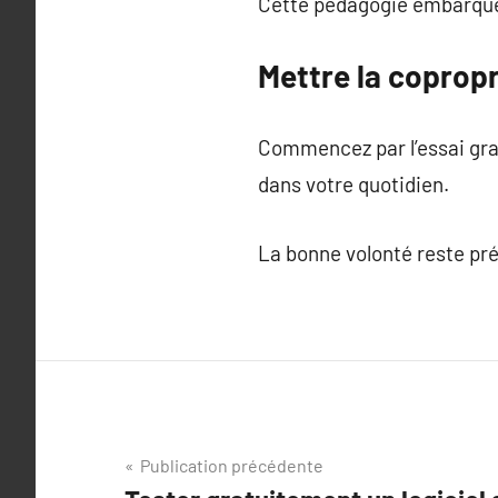
Cette pédagogie embarquée
Mettre la copropr
Commencez par l’essai grat
dans votre quotidien.
La bonne volonté reste préc
Navigation
Publication précédente