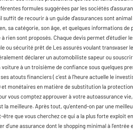
différentes formules suggérées par les sociétés d’assur
il suffit de recourir à un guide d’assurances sont anim
en, sa catégorie, son âge, et quelques informations de p
e à rien sont proposés. Chaque devis permet d’étudier l
ule ou sécurité prêt de Les assurés voulant transvaser l
éralement déclarer un automobiliste sapeur ou souscrire
 la voiture à un troisième de confiance sous quelques pr
ses atouts financiers ( c’est à l’heure actuelle le inves
) et monétaires en matière de substitution la protection
our vous comptez approuver à votre autoassurance vie, 
t la meilleure. Après tout, qu’entend-on par une meilleu
-être que vous cherchez ce qui a la plus forte exploit e
 d’une assurance dont le shopping minimal à l’entrée es