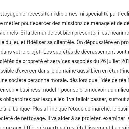
ttoyage ne nécessite ni diplômes, ni spécialité particul
e métier pour exercer des missions de ménage et de dé
ssionnels. Si la demande est bien présente, il est néanm
gle du jeu et fidéliser sa clientèle. On dépoussière en p
té dans votre projet. Les sociétés de décrassement sont 
ciétés de propreté et services associés du 26 juillet 2011
t possible d’exercer dans le domaine aussi bien en étant 
une société personne morale. dès lors que l’idée de réal
uver son « business model » pour se promouvoir au milieu
s obligatoires par lesquelles il va falloir passer, surtou
te à la banque. Plus affiné que l’étude de marché, le bus
iété de nettoyage. Il va aider à se projeter, examiner la
ome aux différents partenaires, établissement bancai