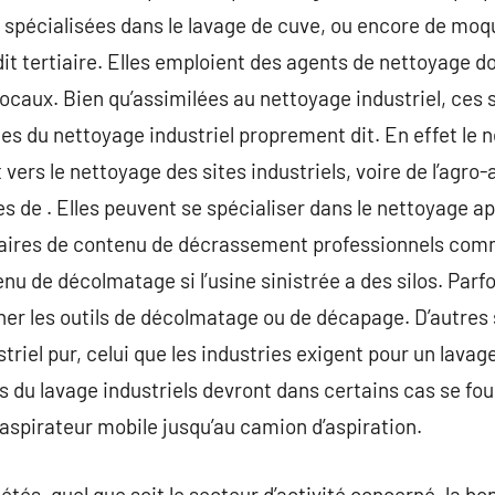
 spécialisées dans le lavage de cuve, ou encore de moqu
it tertiaire. Elles emploient des agents de nettoyage do
locaux. Bien qu’assimilées au nettoyage industriel, ces
s du nettoyage industriel proprement dit. En effet le n
vers le nettoyage des sites industriels, voire de l’agro-
es de . Elles peuvent se spécialiser dans le nettoyage a
nnaires de contenu de décrassement professionnels com
u de décolmatage si l’usine sinistrée a des silos. Parfo
ner les outils de décolmatage ou de décapage. D’autres s
riel pur, celui que les industries exigent pour un lavag
es du lavage industriels devront dans certains cas se fo
t aspirateur mobile jusqu’au camion d’aspiration.
tés, quel que soit le secteur d’activité concerné, la bo