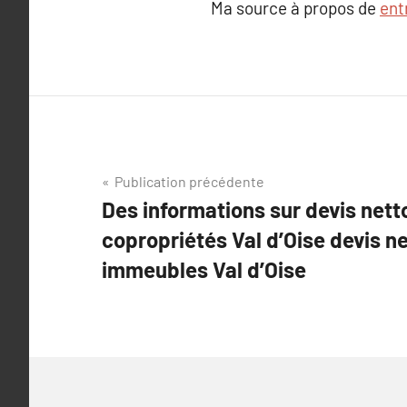
Ma source à propos de
ent
Navigation
Publication précédente
Des informations sur devis net
de
copropriétés Val d’Oise devis n
l’article
immeubles Val d’Oise