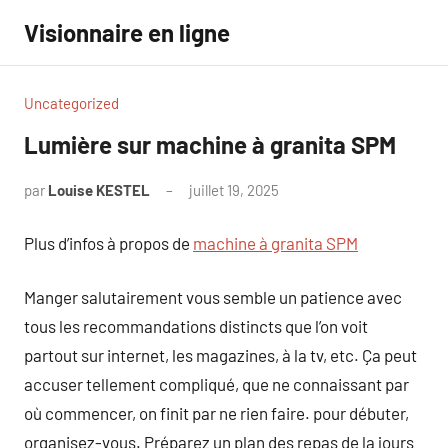
Aller
Visionnaire en ligne
au
contenu
Uncategorized
Lumière sur machine à granita SPM
par
Louise KESTEL
juillet 19, 2025
Aucun
commentaire
Plus d’infos à propos de
machine à granita SPM
Manger salutairement vous semble un patience avec
tous les recommandations distincts que l’on voit
partout sur internet, les magazines, à la tv, etc. Ça peut
accuser tellement compliqué, que ne connaissant par
où commencer, on finit par ne rien faire. pour débuter,
organisez-vous. Préparez un plan des repas de la jours