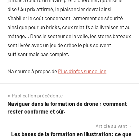
jamais à celui d’un navire prêt à chercher, qu’on se le
dise ! Au prix affirmé, le plaisancier devrai ainsi
s’habiller le coût concernant l’armement de sécurité
ainsi que pour un bricks, ceux relatifs à la livraison et au
mâtage… Dans le secteur de la voile, les stores bateaux
sont livrés avec un jeu de crêpe le plus souvent
suffisant mais pas complet.
Ma source à propos de
Plus d’infos sur ce lien
Navigation
Publication précédente
Naviguer dans la formation de drone : comment
de
rester conforme et sûr.
l’article
Article suivant
Les bases de la formation en illustration: ce que