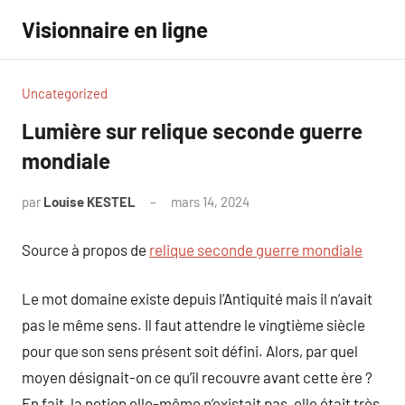
Aller
Visionnaire en ligne
au
contenu
Uncategorized
Lumière sur relique seconde guerre
mondiale
par
Louise KESTEL
mars 14, 2024
Aucun
commentaire
Source à propos de
relique seconde guerre mondiale
Le mot domaine existe depuis l’Antiquité mais il n’avait
pas le même sens. Il faut attendre le vingtième siècle
pour que son sens présent soit défini. Alors, par quel
moyen désignait-on ce qu’il recouvre avant cette ère ?
En fait, la notion elle-même n’existait pas, elle était très