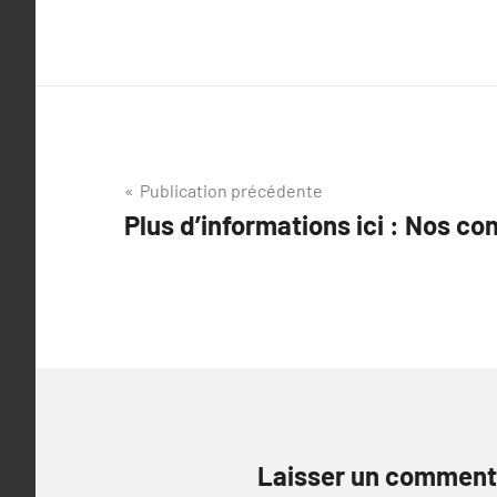
Navigation
Publication précédente
Plus d’informations ici : Nos co
de
l’article
Laisser un comment