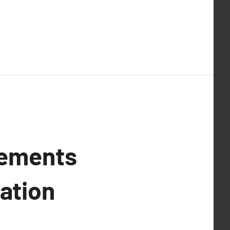
nements
ation