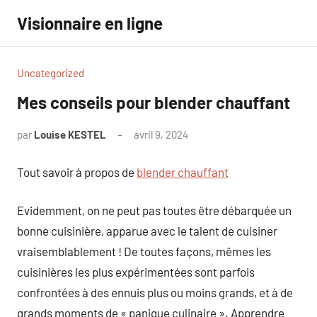
Aller
Visionnaire en ligne
au
contenu
Uncategorized
Mes conseils pour blender chauffant
par
Louise KESTEL
avril 9, 2024
Aucun
commentaire
Tout savoir à propos de
blender chauffant
Evidemment, on ne peut pas toutes être débarquée un
bonne cuisinière, apparue avec le talent de cuisiner
vraisemblablement ! De toutes façons, mêmes les
cuisinières les plus expérimentées sont parfois
confrontées à des ennuis plus ou moins grands, et à de
grands moments de « panique culinaire ». Apprendre