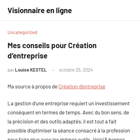
Aller
Visionnaire en ligne
au
contenu
Uncategorized
Mes conseils pour Création
d’entreprise
par
Louise KESTEL
octobre 25, 2024
Aucun
commentaire
Ma source à propos de
Création d’entreprise
La gestion d’une entreprise requiert un investissement
conséquent en termes de temps. Avec du bon sens, de
la précision et des outils adaptés, il est tout a fait
possible d’optimiser la séance consacré à la profession
pour faire plus avec les mêmes outils. Voici 5 bonnes