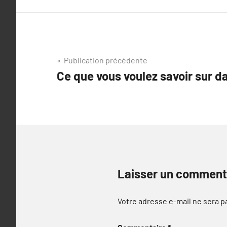
Navigation
Publication précédente
Ce que vous voulez savoir sur d
de
l’article
Laisser un comment
Votre adresse e-mail ne sera p