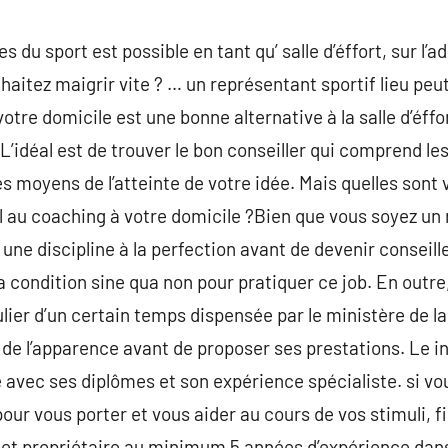
s du sport est possible en tant qu’ salle d’éffort, sur l’a
haitez maigrir vite ? … un représentant sportif lieu peu
tre domicile est une bonne alternative à la salle d’éffo
 L’idéal est de trouver le bon conseiller qui comprend l
s moyens de l’atteinte de votre idée. Mais quelles sont
el au coaching à votre domicile ?Bien que vous soyez un 
r une discipline à la perfection avant de devenir conseill
a condition sine qua non pour pratiquer ce job. En outre, 
ulier d’un certain temps dispensée par le ministère de 
rs de l’apparence avant de proposer ses prestations. Le
e avec ses diplômes et son expérience spécialiste. si vo
our vous porter et vous aider au cours de vos stimuli, f
 et propriétaire au minimum 5 années d’expérience dans