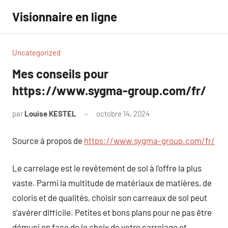
Aller
Visionnaire en ligne
au
contenu
Uncategorized
Mes conseils pour
https://www.sygma-group.com/fr/
par
Louise KESTEL
octobre 14, 2024
Aucun
commentaire
Source à propos de
https://www.sygma-group.com/fr/
Le carrelage est le revêtement de sol à l’offre la plus
vaste. Parmi la multitude de matériaux de matières, de
coloris et de qualités, choisir son carreaux de sol peut
s’avérer difficile. Petites et bons plans pour ne pas être
démuni en face de le choix de votre carrelage et