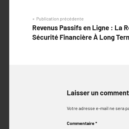
Navigation
Publication précédente
Revenus Passifs en Ligne : La 
de
Sécurité Financière À Long Ter
l’article
Laisser un comment
Votre adresse e-mail ne sera p
Commentaire
*