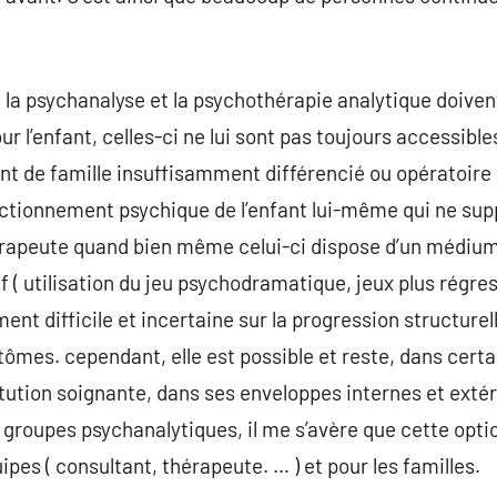
a psychanalyse et la psychothérapie analytique doivent
r l’enfant, celles-ci ne lui sont pas toujours accessible
t de famille insuffisamment différencié ou opératoire
onctionnement psychique de l’enfant lui-même qui ne sup
érapeute quand bien même celui-ci dispose d’un médiu
( utilisation du jeu psychodramatique, jeux plus régres
t difficile et incertaine sur la progression structurell
tômes. cependant, elle est possible et reste, dans certa
itution soignante, dans ses enveloppes internes et extér
es groupes psychanalytiques, il me s’avère que cette op
uipes ( consultant, thérapeute. … ) et pour les familles.