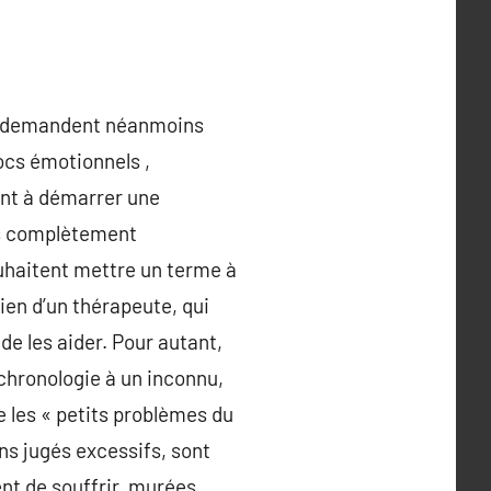
nes demandent néanmoins
ocs émotionnels ,
sent à démarrer une
is complètement
souhaitent mettre un terme à
tien d’un thérapeute, qui
de les aider. Pour autant,
 chronologie à un inconnu,
e les « petits problèmes du
ns jugés excessifs, sont
nt de souffrir, murées