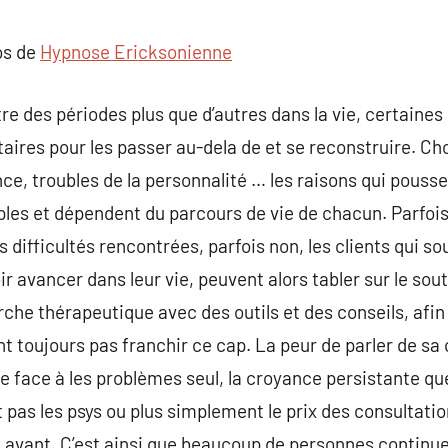
commentaire
os de
Hypnose Ericksonienne
aître des périodes plus que d’autres dans la vie, certai
ires pour les passer au-dela de et se reconstruire. Ch
nce, troubles de la personnalité … les raisons qui pous
ples et dépendent du parcours de vie de chacun. Parfo
s difficultés rencontrées, parfois non, les clients qui 
r avancer dans leur vie, peuvent alors tabler sur le sou
he thérapeutique avec des outils et des conseils, afin 
t toujours pas franchir ce cap. La peur de parler de sa
re face à les problèmes seul, la croyance persistante qu
t pas les psys ou plus simplement le prix des consultatio
 avant. C’est ainsi que beaucoup de personnes continue