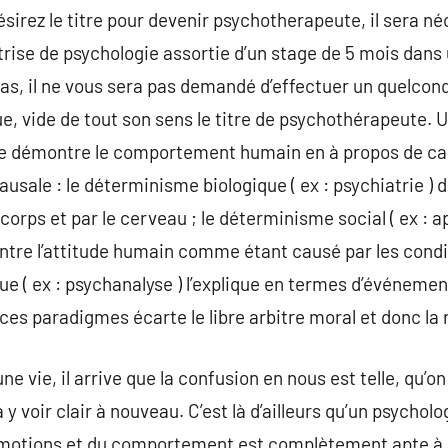
sirez le titre pour devenir psychotherapeute, il sera né
rise de psychologie assortie d’un stage de 5 mois dans
cas, il ne vous sera pas demandé d’effectuer un quelco
ue, vide de tout son sens le titre de psychothérapeute. 
 démontre le comportement humain en à propos de cause
causale : le déterminisme biologique ( ex : psychiatrie )
orps et par le cerveau ; le déterminisme social ( ex : 
re l’attitude humain comme étant causé par les conditi
 ( ex : psychanalyse ) l’explique en termes d’événemen
s paradigmes écarte le libre arbitre moral et donc la 
vie, il arrive que la confusion en nous est telle, qu’on
y voir clair à nouveau. C’est là d’ailleurs qu’un psycholo
émotions et du comportement est complètement apte à 