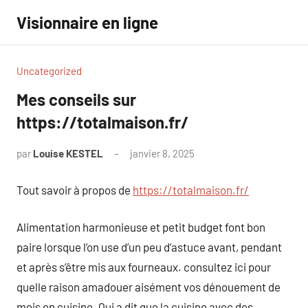
Aller
Visionnaire en ligne
au
contenu
Uncategorized
Mes conseils sur
https://totalmaison.fr/
par
Louise KESTEL
janvier 8, 2025
Aucun
commentaire
Tout savoir à propos de
https://totalmaison.fr/
Alimentation harmonieuse et petit budget font bon
paire lorsque l’on use d’un peu d’astuce avant, pendant
et après s’être mis aux fourneaux. consultez ici pour
quelle raison amadouer aisément vos dénouement de
mois en cuisine. Qui a dit que la cuisine avec des