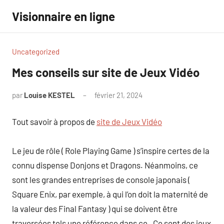
Aller
Visionnaire en ligne
au
contenu
Uncategorized
Mes conseils sur site de Jeux Vidéo
par
Louise KESTEL
février 21, 2024
Aucun
commentaire
Tout savoir à propos de
site de Jeux Vidéo
Le jeu de rôle ( Role Playing Game ) s’inspire certes de la
connu dispense Donjons et Dragons. Néanmoins, ce
sont les grandes entreprises de console japonais (
Square Enix, par exemple, à qui l’on doit la maternité de
la valeur des Final Fantasy ) qui se doivent être
traversées tels une référence dans ce . Ce sont des jeux