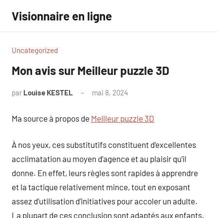
Aller
Visionnaire en ligne
au
contenu
Uncategorized
Mon avis sur Meilleur puzzle 3D
par
Louise KESTEL
mai 8, 2024
Aucun
commentaire
Ma source à propos de
Meilleur puzzle 3D
À nos yeux, ces substitutifs constituent d’excellentes
acclimatation au moyen d’agence et au plaisir qu’il
donne. En effet, leurs règles sont rapides à apprendre
et la tactique relativement mince, tout en exposant
assez d’utilisation d’initiatives pour accoler un adulte.
La plupart de ces conclusion sont adaptés aux enfants,