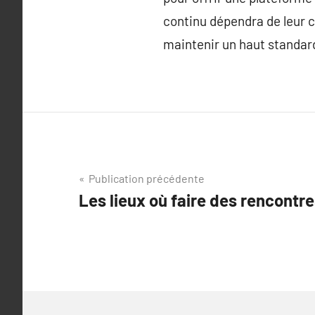
continu dépendra de leur 
maintenir un haut standard
Navigation
Publication précédente
Les lieux où faire des rencontr
de
l’article