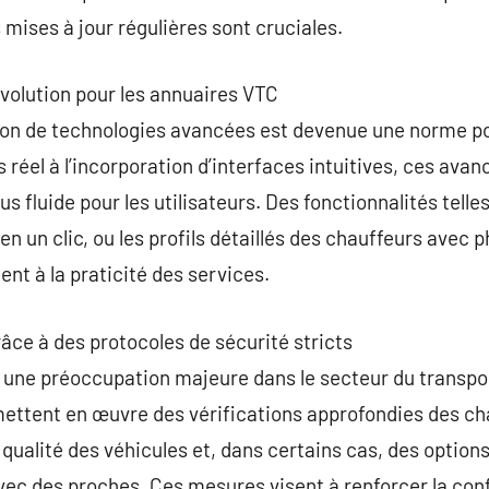
 mises à jour régulières sont cruciales.
évolution pour les annuaires VTC
gration de technologies avancées est devenue une norme p
 réel à l’incorporation d’interfaces intuitives, ces avan
s fluide pour les utilisateurs. Des fonctionnalités telle
 en un clic, ou les profils détaillés des chauffeurs avec 
uent à la praticité des services.
râce à des protocoles de sécurité stricts
t une préoccupation majeure dans le secteur du transpo
mettent en œuvre des vérifications approfondies des c
qualité des véhicules et, dans certains cas, des optio
 avec des proches. Ces mesures visent à renforcer la con