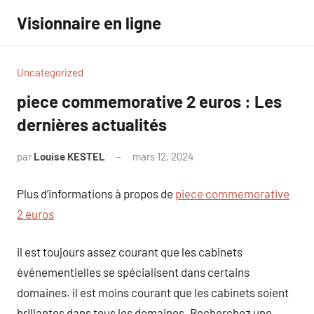
Aller
Visionnaire en ligne
au
contenu
Uncategorized
piece commemorative 2 euros : Les
dernières actualités
par
Louise KESTEL
mars 12, 2024
Aucun
commentaire
Plus d’informations à propos de
piece commemorative
2 euros
il est toujours assez courant que les cabinets
événementielles se spécialisent dans certains
domaines. il est moins courant que les cabinets soient
brillantes dans tous les domaines. Recherchez une