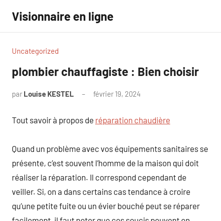
Aller
Visionnaire en ligne
au
contenu
Uncategorized
plombier chauffagiste : Bien choisir
par
Louise KESTEL
février 19, 2024
Aucun
commentaire
Tout savoir à propos de
réparation chaudière
Quand un problème avec vos équipements sanitaires se
présente, c’est souvent l’homme de la maison qui doit
réaliser la réparation. Il correspond cependant de
veiller. Si, on a dans certains cas tendance à croire
qu’une petite fuite ou un évier bouché peut se réparer
facilement, il faut noter que ces soucis peuvent en