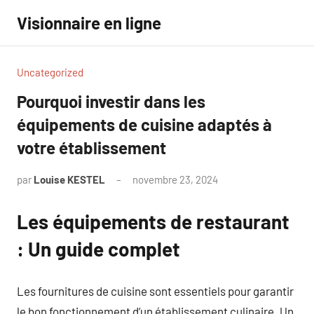
Aller
Visionnaire en ligne
au
contenu
Uncategorized
Pourquoi investir dans les
équipements de cuisine adaptés à
votre établissement
par
Louise KESTEL
novembre 23, 2024
Aucun
commentaire
Les équipements de restaurant
: Un guide complet
Les fournitures de cuisine sont essentiels pour garantir
le bon fonctionnement d’un établissement culinaire. Un