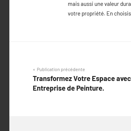
mais aussi une valeur durab
votre propriété. En choisi
Navigation
Publication précédente
Transformez Votre Espace avec 
de
Entreprise de Peinture.
l’article