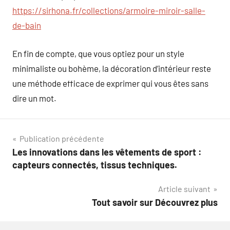
https://sirhona.fr/collections/armoire-miroir-salle-
de-bain
En fin de compte, que vous optiez pour un style
minimaliste ou bohème, la décoration d’intérieur reste
une méthode efficace de exprimer qui vous êtes sans
dire un mot.
Navigation
Publication précédente
Les innovations dans les vêtements de sport :
de
capteurs connectés, tissus techniques.
l’article
Article suivant
Tout savoir sur Découvrez plus