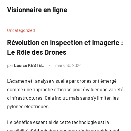
Aller
Visionnaire en ligne
au
contenu
Uncategorized
Révolution en Inspection et Imagerie :
Le Rôle des Drones
par
Louise KESTEL
mars 30, 2024
Aucun
commentaire
L’examen et l’analyse visuelle par drones ont émergé
comme une approche efficace pour évaluer une variété
d’infrastructures. Cela inclut, mais sans s’y limiter, les
pylônes électriques.
Le bénéfice essentiel de cette technologie est la
possibilité d’obtenir des données précises rapidement.