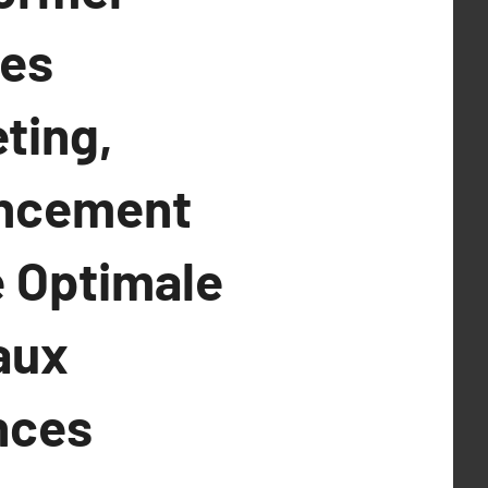
des
ting,
encement
e Optimale
aux
nces