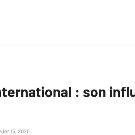
nternational : son inf
vier 15, 2025
Aucun