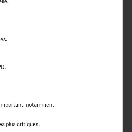
lle.
es.
PD.
t important, notamment
s plus critiques.