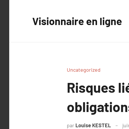
Aller
au
Visionnaire en ligne
contenu
Uncategorized
Risques l
obligation
par
Louise KESTEL
ju