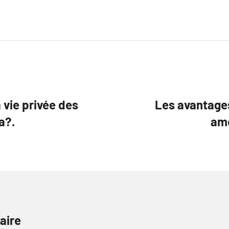
 vie privée des
Les avantage
a?.
amé
aire