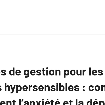
s de gestion pour les
 hypersensibles : co
nt l’anxiété et la dé