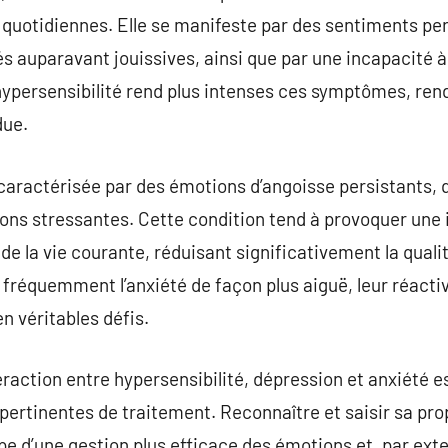
s quotidiennes. Elle se manifeste par des sentiments per
és auparavant jouissives, ainsi que par une incapacité à 
’hypersensibilité rend plus intenses ces symptômes, rend
due.
t caractérisée par des émotions d’angoisse persistants, 
tions stressantes. Cette condition tend à provoquer un
de la vie courante, réduisant significativement la quali
fréquemment l’anxiété de façon plus aiguë, leur réactiv
n véritables défis.
raction entre hypersensibilité, dépression et anxiété es
pertinentes de traitement. Reconnaître et saisir sa pro
pe d’une gestion plus efficace des émotions et, par exte