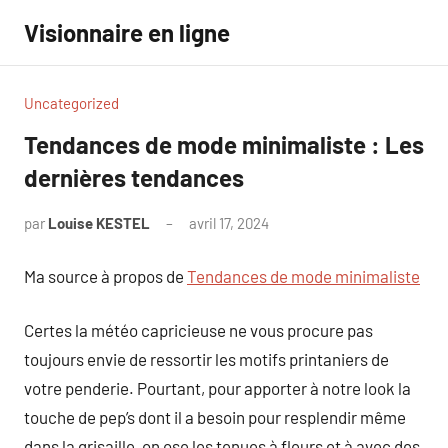
Aller
Visionnaire en ligne
au
contenu
Uncategorized
Tendances de mode minimaliste : Les
dernières tendances
par
Louise KESTEL
avril 17, 2024
Aucun
commentaire
Ma source à propos de
Tendances de mode minimaliste
Certes la météo capricieuse ne vous procure pas
toujours envie de ressortir les motifs printaniers de
votre penderie. Pourtant, pour apporter à notre look la
touche de pep’s dont il a besoin pour resplendir même
dans la grisaille, on ose les tenues à fleurs et à avec des