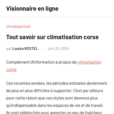
Aller
Visionnaire en ligne
au
contenu
Uncategorized
Tout savoir sur climatisation corse
par
Louise KESTEL
juin 30, 2024
Aucun
commentaire
Complément d’information à propos de
climatisation
corse
Ces recentes années, les périodes estivales deviennent
de plus en plus difficiles à supporter. C’est par ailleurs
pour cette raison que ces styles sont devenus plus
qu’indispensable dans les espaces de vie et de travail.
Ils sont plébiscités pour apporter un peu de fraîcheur