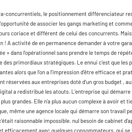
a-concurrentiels, le positionnement différenciateur r
e l’opportunité de associer les gangs marketing et comme
ours coriace et différent de celui des concurrents. Mais 
en ! A activité de en permanence demander à votre garag
ée » dans l’opérationnel sans prendre le temps de répéte
 des primordiaux stratégiques. Le ennui c’est que les
tes alors que l’on a l’impression d’être efficace et pra
t réservées aux entreprises doté d’un gros budget , au
igital a redistribué les atouts. L’entreprise qui démarre
us plus grandes. Elle n’a plus aucun complexe à avoir et t
ue, même une agence locale qui démarre son travail pe
c’était raisonnable impossible. nul besoin de cabinet d’a
 efficacement avec quelques consommateurs, qui se t