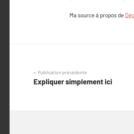
Ma source à propos de
Déc
Navigation
Publication précédente
Expliquer simplement ici
de
l’article