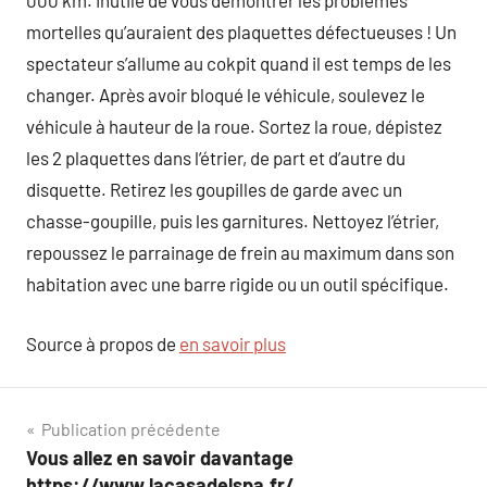
000 km. Inutile de vous démontrer les problèmes
mortelles qu’auraient des plaquettes défectueuses ! Un
spectateur s’allume au cokpit quand il est temps de les
changer. Après avoir bloqué le véhicule, soulevez le
véhicule à hauteur de la roue. Sortez la roue, dépistez
les 2 plaquettes dans l’étrier, de part et d’autre du
disquette. Retirez les goupilles de garde avec un
chasse-goupille, puis les garnitures. Nettoyez l’étrier,
repoussez le parrainage de frein au maximum dans son
habitation avec une barre rigide ou un outil spécifique.
Source à propos de
en savoir plus
Navigation
Publication précédente
Vous allez en savoir davantage
de
https://www.lacasadelspa.fr/