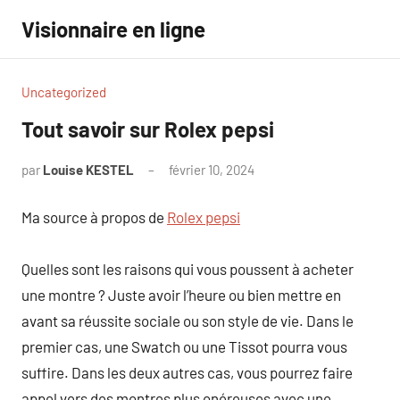
Aller
Visionnaire en ligne
au
contenu
Uncategorized
Tout savoir sur Rolex pepsi
par
Louise KESTEL
février 10, 2024
Aucun
commentaire
Ma source à propos de
Rolex pepsi
Quelles sont les raisons qui vous poussent à acheter
une montre ? Juste avoir l’heure ou bien mettre en
avant sa réussite sociale ou son style de vie. Dans le
premier cas, une Swatch ou une Tissot pourra vous
suffire. Dans les deux autres cas, vous pourrez faire
appel vers des montres plus onéreuses avec une