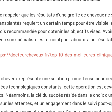
 se rappeler que les résultats d’une greffe de cheveux n
nsplantés requiert un certain temps pour être visible,
fois recommandée pour obtenir les objectifs visés. Avoir
c son spécialiste est crucial pour aboutir à un résultat
tps://docteurcheveux.fr/top-10-des-meilleures-clinique
e cheveux représente une solution prometteuse pour ceu
ncées technologiques constants, cette opération est de
. Néanmoins, la clé du succès réside dans le choix d’u
ur les attentes, et un engagement dans le suivi post-o
s individus peuvent regarder vers l’avenir avec confianc