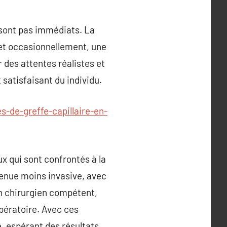
e sont pas immédiats. La
 et occasionnellement, une
 des attentes réalistes et
 satisfaisant du individu.
s-de-greffe-capillaire-en-
x qui sont confrontés à la
venue moins invasive, avec
n chirurgien compétent,
pératoire. Avec ces
e, espérant des résultats