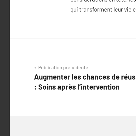
qui transforment leur vie 
Navigation
Publication précédente
Augmenter les chances de réuss
de
: Soins après l’intervention
l’article