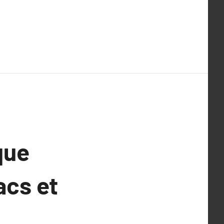
que
acs et