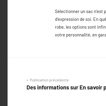
Sélectionner un sac n’est 
d’expression de soi. En qu
robe, les options sont infi
votre personnalité, en gara
Navigation
Publication précédente
Des informations sur En savoir 
de
l’article